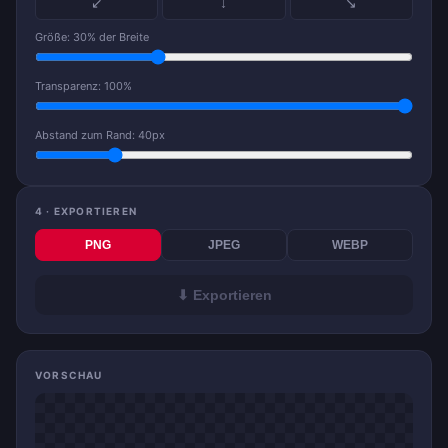
↙
↓
↘
Größe:
30
% der Breite
Transparenz:
100
%
Abstand zum Rand:
40
px
4 · EXPORTIEREN
PNG
JPEG
WEBP
⬇ Exportieren
VORSCHAU