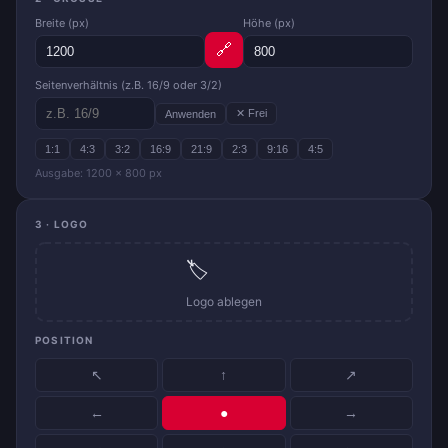
Breite (px)
Höhe (px)
🔗
Seitenverhältnis (z.B. 16/9 oder 3/2)
✕ Frei
Anwenden
1:1
4:3
3:2
16:9
21:9
2:3
9:16
4:5
Ausgabe: 1200 × 800 px
3 · LOGO
🏷️
Logo ablegen
POSITION
↖
↑
↗
←
●
→