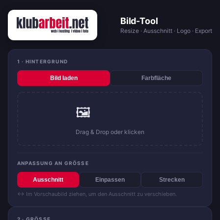
Bild-Tool
Resize · Ausschnitt · Logo · Export
1 · HINTERGRUND
Bild laden
Farbfläche
🖼️
Drag & Drop oder klicken
ANPASSUNG AN GRÖSSE
Ausschnitt
Einpassen
Strecken
↔ Im Vorschaubild ziehen, um den Ausschnitt zu verschieben.
2 · GRÖSSE